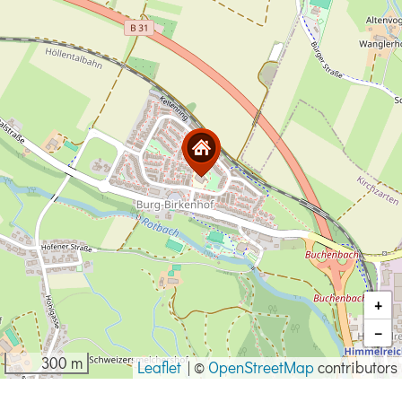
+
−
300 m
Leaflet
|
©
OpenStreetMap
contributors