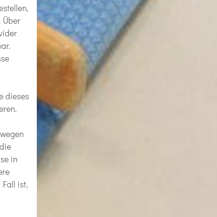
stellen,
. Über
vider
ar.
sse
e dieses
eren.
bewegen
 die
se in
ere
all ist,