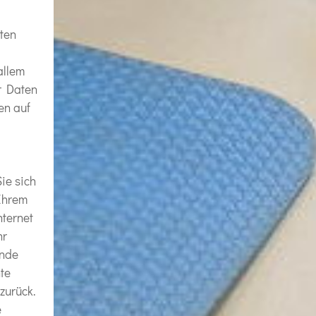
aten
allem
er Daten
en auf
ie sich
 Ihrem
nternet
hr
ende
te
zurück.
e