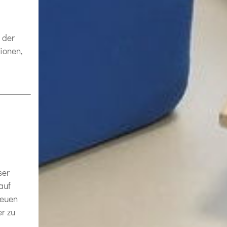
 der
ionen,
ser
auf
reuen
r zu