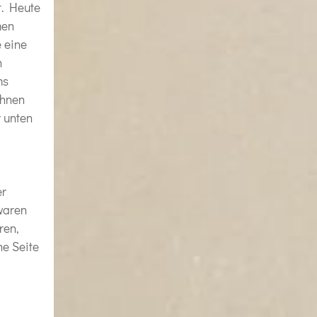
t. Heute
men
 eine
n
ms
Ihnen
r unten
er
waren
ren,
ne Seite