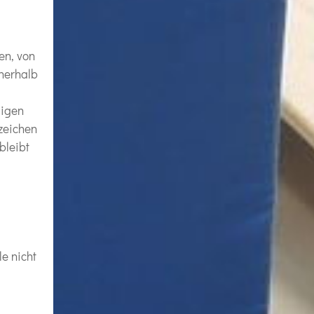
en, von
nnerhalb
ligen
zeichen
bleibt
e nicht