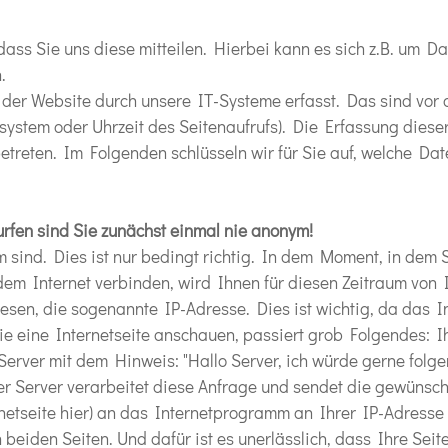
ss Sie uns diese mitteilen. Hierbei kann es sich z.B. um D
.
er Website durch unsere IT-Systeme erfasst. Das sind vor 
ssystem oder Uhrzeit des Seitenaufrufs). Die Erfassung dies
etreten. Im Folgenden schlüsseln wir für Sie auf, welche Dat
urfen sind Sie zunächst einmal nie anonym!
 sind. Dies ist nur bedingt richtig. In dem Moment, in dem S
dem Internet verbinden, wird Ihnen für diesen Zeitraum von
esen, die sogenannte IP-Adresse. Dies ist wichtig, da das I
ie eine Internetseite anschauen, passiert grob Folgendes: I
erver mit dem Hinweis: "Hallo Server, ich würde gerne folg
er Server verarbeitet diese Anfrage und sendet die gewünsch
rnetseite hier) an das Internetprogramm an Ihrer IP-Adresse 
beiden Seiten. Und dafür ist es unerlässlich, dass Ihre Seit