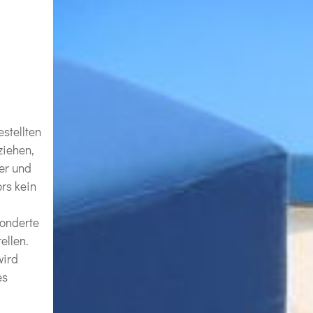
estellten
ziehen,
er und
rs kein
sonderte
ellen.
wird
es