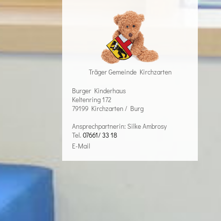
Träger Gemeinde Kirchzarten
Burger Kinderhaus
Keltenring 172
79199 Kirchzarten / Burg
Ansprechpartnerin: Silke Ambrosy
Tel.
07661/ 33 18
E-Mail